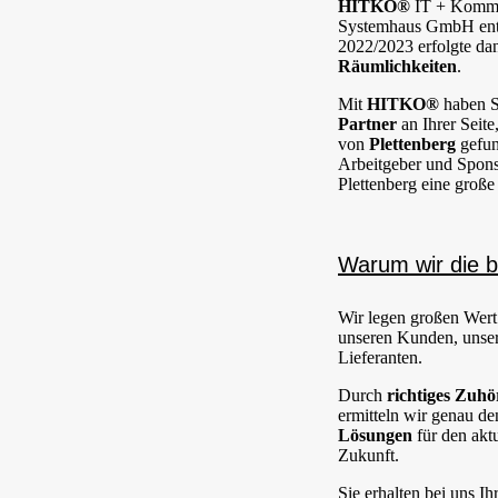
HITKO®
IT + Kommu
Systemhaus GmbH ent
2022/2023 erfolgte da
Räumlichkeiten
.
Mit
HITKO®
haben Si
Partner
an Ihrer Seite
von
Plettenberg
gefun
Arbeitgeber und Sponso
Plettenberg eine große 
Warum wir die b
Wir legen großen Wert
unseren Kunden, unser
Lieferanten.
Durch
richtiges Zuhö
ermitteln wir genau d
Lösungen
für den akt
Zukunft.
Sie erhalten bei uns Ih