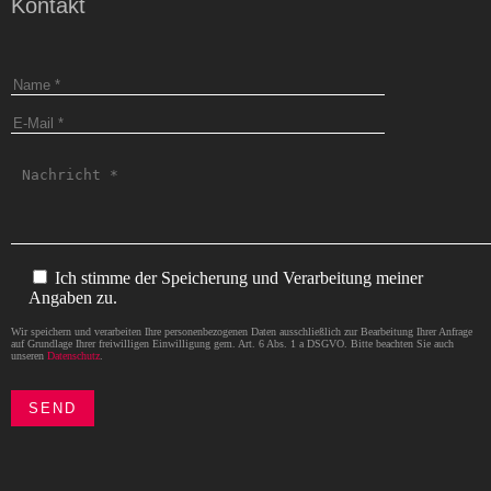
Kontakt
Ich stimme der Speicherung und Verarbeitung meiner
Angaben zu.
Wir speichern und verarbeiten Ihre personenbezogenen Daten ausschließlich zur Bearbeitung Ihrer Anfrage
auf Grundlage Ihrer freiwilligen Einwilligung gem. Art. 6 Abs. 1 a DSGVO. Bitte beachten Sie auch
unseren
Datenschutz
.