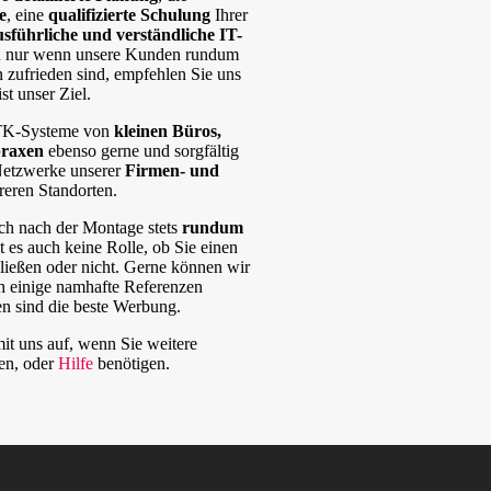
e
, eine
qualifizierte Schulung
Ihrer
usführliche und verständliche IT-
n nur wenn unsere Kunden rundum
 zufrieden sind, empfehlen Sie uns
st unser Ziel.
 TK-Systeme von
kleinen Büros,
praxen
ebenso gerne und sorgfältig
Netzwerke unserer
Firmen- und
eren Standorten.
ch nach der Montage stets
rundum
lt es auch keine Rolle, ob Sie einen
ließen oder nicht. Gerne können wir
h einige namhafte Referenzen
n sind die beste Werbung.
it uns auf, wenn Sie weitere
en, oder
Hilfe
benötigen.