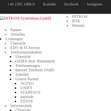
+49 2391 1496-0
Kontakt
facebook
Instagram
Unternehmen
HITKO®
Auftrag im Saarland
BTK
Historie
Home
>
Allgemein
>
Auftrag im Saarland
Partner
Aktuelles
Leistungen
Übersicht
EDV & IT-Service
Telekommunikation
Übersicht
GEMA-freie Wartemusik
Telefonansagen
Internet Telefonie (VoIP)
Zubehör
Unsere Partner
AGFEO
UNIFY
STARFACE
Auftrag im Saarland
anynode
ESTOS
2. Februar 2022
Servertechnik
Allgemein
Übersicht