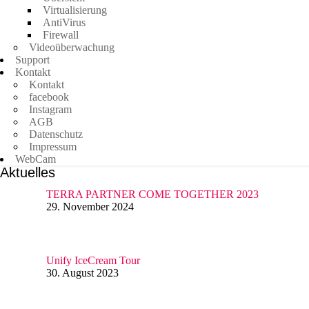
Virtualisierung
AntiVirus
Firewall
Videoüberwachung
Support
In den letzten Wochen durften wir uns um die Digitalisierung einer m
Kontakt
Kontakt
Neben PC, WLAN, Telefon, USV und diversen Cloud-Services dürfen wi
facebook
Terminübersichten gelangen. Dank Mobile-Security von Securepoint läu
Instagram
AGB
Vielen Dank für diesen besonders schönen Auftrag und auf ein baldig
Datenschutz
Impressum
WebCam
Aktuelles
TERRA PARTNER COME TOGETHER 2023
29. November 2024
Unify IceCream Tour
30. August 2023