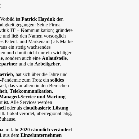
®
Vorbild ist
Patrick Hayduk
den
tändigkeit gegangen: Seine Firma
yduk
IT
+
Ko
mmunikation) gründete
ge und ließ den Namen vorsorglich
 Patent- und Markenamt) als Marke
araus ein stetig wachsendes
n und damit nicht nur ein wichtiger
he
, sondern auch eine
Anlaufstelle
,
epartner
und ein
Arbeitgeber
.
etrieb
, hat sich über die Jahre und
a-Pandemie zum Trotz ein
solides
elt, das vor allem in den Bereichen
rheit, Telekommunikation,
Managed-Service und Wartung
rt ist. Alle Services werden
ell
oder als
cloudbasierte Lösung
t. Lokal verortet, überregional tätig,
Zuhause.
ma im Jahr
2020 räumlich verändert
1
aus dem
Einzelunternehmen