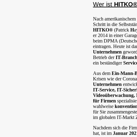
Wer ist
HITKO
Nach amerikanischem 
Schritt in die Selbsts
HITKO®
(Patrick
H
a
er 2014 in einer Gara
beim DPMA (Deutsches
eintragen. Heute ist d
Unternehmen
geworde
Betrieb der
IT-Branc
ein beständiger
Servic
Aus dem
Ein-Mann-B
Krisen wie der Coron
Unternehmen
entwick
IT-Service, IT-Siche
Videoüberwachung, 
für Firmen
spezialisie
wahlweise
konvention
für Sie zusammengestell
im globalen IT-Markt 
Nachdem sich die Fir
hat, ist im
Januar 202