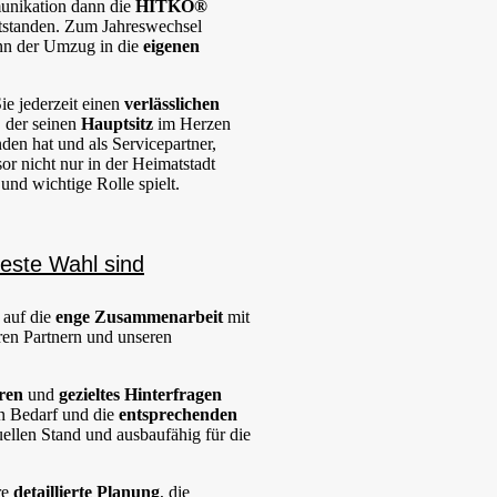
nikation dann die
HITKO®
standen. Zum Jahreswechsel
nn der Umzug in die
eigenen
e jederzeit einen
verlässlichen
, der seinen
Hauptsitz
im Herzen
den hat und als Servicepartner,
r nicht nur in der Heimatstadt
und wichtige Rolle spielt.
este Wahl sind
 auf die
enge Zusammenarbeit
mit
en Partnern und unseren
ren
und
gezieltes Hinterfragen
en Bedarf und die
entsprechenden
uellen Stand und ausbaufähig für die
re
detaillierte Planung
, die