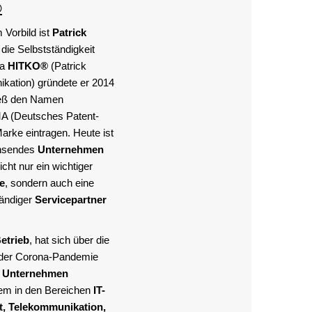
®
Vorbild ist
Patrick
 die Selbstständigkeit
ma
HITKO®
(Patrick
kation) gründete er 2014
ließ den Namen
A (Deutsches Patent-
rke eintragen. Heute ist
chsendes
Unternehmen
cht nur ein wichtiger
e
, sondern auch eine
tändiger
Servicepartner
etrieb
, hat sich über die
 der Corona-Pandemie
s Unternehmen
llem in den Bereichen
IT-
it, Telekommunikation,