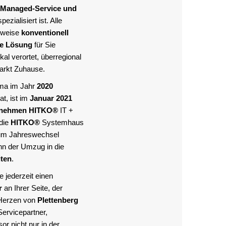
Managed-Service und
pezialisiert ist. Alle
lweise
konventionell
te Lösung
für Sie
al verortet, überregional
Markt Zuhause.
rma im Jahr
2020
at, ist im
Januar 2021
rnehmen
HITKO®
IT +
die
HITKO®
Systemhaus
um Jahreswechsel
nn der Umzug in die
iten
.
 jederzeit einen
r
an Ihrer Seite, der
Herzen von
Plettenberg
Servicepartner,
or nicht nur in der