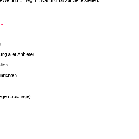
TeWe und Elmeg mit Rat und Tat zur Seite stehen.
en
g
ung aller Anbieter
tion
nrichten
gegen Spionage)