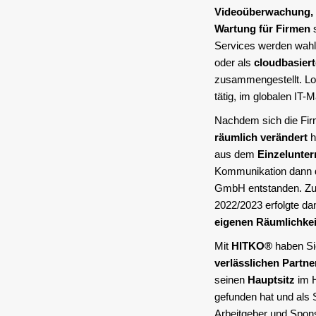
Videoüberwachung, 
Wartung für Firmen
s
Services werden wah
oder als
cloudbasier
zusammengestellt. Lok
tätig, im globalen IT-
Nachdem sich die Fi
räumlich verändert
h
aus dem
Einzelunte
Kommunikation dann 
GmbH entstanden. Z
2022/2023 erfolgte da
eigenen Räumlichke
Mit
HITKO®
haben Sie
verlässlichen Partne
seinen
Hauptsitz
im 
gefunden hat und als 
Arbeitgeber und Spons