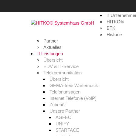
Unternehme
Leistungen
HITKO®
BTK
Historie
Home
>
Leistungen
Partner
Aktuelles
Leistungen
Übersicht
EDV & IT-Service
Telekommunikation
Übersicht
GEMA-freie Wartemusik
Telefonansagen
Internet Telefonie (VoIP)
Zubehör
Unsere Partner
AGFEO
UNIFY
STARFACE