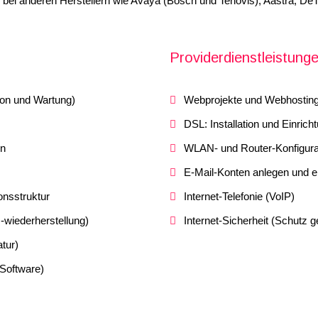
 bei anderen Herstellern wie Avaya (Bosch und Tenovis), Aastra, De
Providerdienstleistung
tion und Wartung)
Webprojekte und Webhostin
DSL: Installation und Einricht
en
WLAN- und Router-Konfigura
E-Mail-Konten anlegen und ei
onsstruktur
Internet-Telefonie (VoIP)
-wiederherstellung)
Internet-Sicherheit (Schutz 
tur)
 Software)