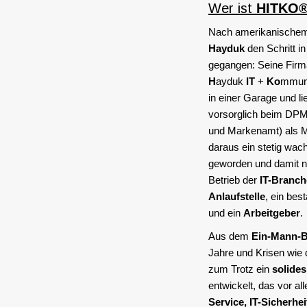
Wer ist
HITKO
Nach amerikanischem 
Hayduk
den Schritt in
gegangen: Seine Fir
H
ayduk
IT
+
Ko
mmuni
in einer Garage und 
vorsorglich beim DPM
und Markenamt) als Ma
daraus ein stetig wa
geworden und damit ni
Betrieb der
IT-Branch
Anlaufstelle
, ein bes
und ein
Arbeitgeber
.
Aus dem
Ein-Mann-B
Jahre und Krisen wie
zum Trotz ein
solide
entwickelt, das vor a
Service, IT-Sicherhe