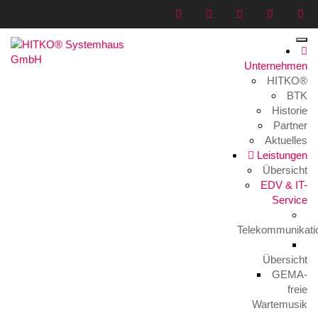
Unternehmen
HITKO®
EDV & IT-Service
BTK
Historie
Home
>
Leistungen
>
EDV & IT-Service
Partner
Aktuelles
Leistungen
Übersicht
EDV & IT-
Service
Telekommunikati
Übersicht
GEMA-
freie
Wartemusik