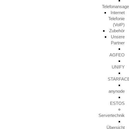
Telefonansag
Internet
Telefonie
(VoIP)
HITKO
Zubehör
Unsere
FÜR OPTIMALE SICHERHEIT
Partner
AGFEO
UNIFY
STARFAC
anynode
ESTOS
Servertechnik
Übersicht