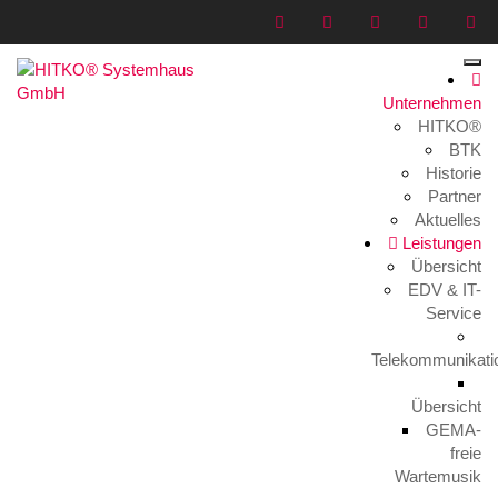
Unternehmen
HITKO®
AntiVirus
BTK
Historie
Home
>
Leistungen
>
Servertechnik
>
AntiVirus
Partner
Aktuelles
Leistungen
Übersicht
EDV & IT-
Service
Telekommunikati
Übersicht
GEMA-
freie
Wartemusik