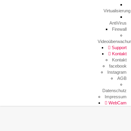
Arbeitsplatz mal anders
9. August 2023
Virtualisierung
AntiVirus
Firewall
HITKO WebCam
Videoüberwachu
Support
Kontakt
Kontakt
facebook
Instagram
AGB
Datenschutz
Impressum
WebCam