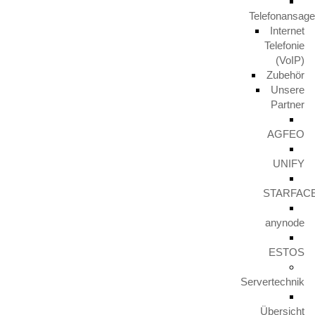
Telefonansag
Aktuelles
Internet
Telefonie
TERRA PARTNER COME TOGETHER 2023
(VoIP)
29. November 2024
Zubehör
Unsere
Partner
Unify IceCream Tour
AGFEO
30. August 2023
UNIFY
Video TFE von LunaIP
STARFAC
16. August 2023
anynode
Zertifizierung zum Cert+ Partner
ESTOS
11. August 2023
Servertechnik
Übersicht