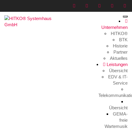
Unternehmen
HITKO®
Fliegen_160727_027
BTK
Historie
Home
>
Medien
>
Fliegen_160727_027
Partner
Aktuelles
Leistungen
Übersicht
EDV & IT-
Service
Telekommunikati
Fliegen_160727_027
28. Juli 2016
Übersicht
GEMA-
freie
Wartemusik