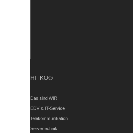
HITKO®
Das sind WIR
EDV & IT-Service
Telekommunikation
Servertechnik