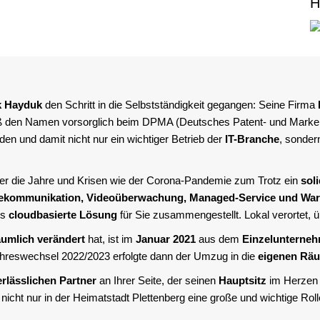
H
k Hayduk
den Schritt in die Selbstständigkeit gegangen: Seine Firma
ieß den Namen vorsorglich beim DPMA (Deutsches Patent- und Markena
en und damit nicht nur ein wichtiger Betrieb der
IT-Branche
, sonder
über die Jahre und Krisen wie der Corona-Pandemie zum Trotz ein
sol
 Telekommunikation, Videoüberwachung, Managed-Service und War
ls
cloudbasierte Lösung
für Sie zusammengestellt. Lokal verortet, ü
äumlich verändert
hat, ist im
Januar 2021
aus dem
Einzelunterne
eswechsel 2022/2023 erfolgte dann der Umzug in die
eigenen Räu
erlässlichen Partner
an Ihrer Seite, der seinen
Hauptsitz
im Herzen
icht nur in der Heimatstadt Plettenberg eine große und wichtige Rolle