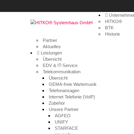
Unternehme
Fliegen_160727_042
HITKO®
BTK
Historie
Home
>
Medien
>
Fliegen_160727_042
Partner
Aktuelles
Leistungen
Übersicht
EDV & IT-Service
Telekommunikation
Übersicht
GEMA-freie Wartemusik
Telefonansagen
Internet Telefonie (VoIP)
Zubehör
Unsere Partner
Fliegen_160727_042
AGFEO
UNIFY
28. Juli 2016
STARFACE