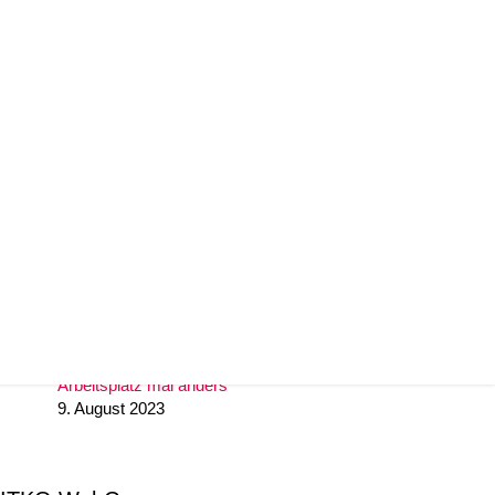
29. November 2024
Unify IceCream Tour
30. August 2023
Video TFE von LunaIP
16. August 2023
Zertifizierung zum Cert+ Partner
11. August 2023
Arbeitsplatz mal anders
9. August 2023