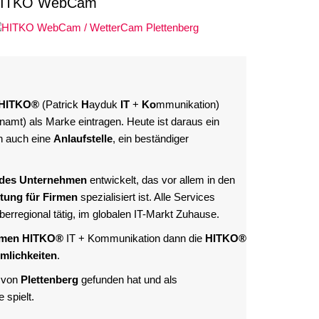
ITKO WebCam
HITKO®
(Patrick
H
ayduk
IT
+
Ko
mmunikation)
mt) als Marke eintragen. Heute ist daraus ein
n auch eine
Anlaufstelle
, ein beständiger
ides Unternehmen
entwickelt, das vor allem in den
tung für Firmen
spezialisiert ist. Alle Services
berregional tätig, im globalen IT-Markt Zuhause.
hmen
HITKO®
IT + Kommunikation dann die
HITKO®
mlichkeiten
.
 von
Plettenberg
gefunden hat und als
 spielt.