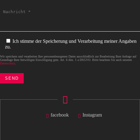
Ich stimme der Speicherung und Verarbeitung meiner Angaben
zu.
Wir speichern und verarbeiten Ihre personenbezogenen Daten ausschließlich zur Bearbeitung Ihrer Anfrage auf
Grundlage Ihrer freiwilligen Einwilligung gem. Art. 6 Abs. 1 a DSGVO. Bitte beachten Sie auch unseren
Datenschutz
.
facebook
Instagram