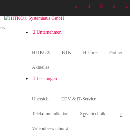
Unternehmen
Fliegen_160727_047
Home
>
Medien
>
Fliegen_160727_047
HITKO®
BTK
Historie
Partner
Aktuelles
Leistungen
Fliegen_160727_047
Übersicht
EDV & IT-Service
28. Juli 2016
Telekommunikation
Servertechnik
Videoüberwachung