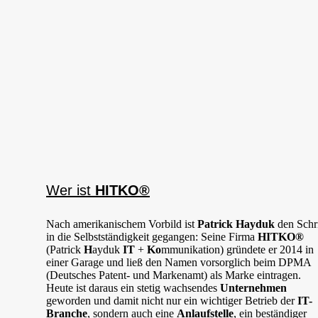
Wer ist
HITKO®
Nach amerikanischem Vorbild ist
Patrick Hayduk
den Schri
in die Selbstständigkeit gegangen: Seine Firma
HITKO®
(Patrick
H
ayduk
IT
+
Ko
mmunikation) gründete er 2014 in
einer Garage und ließ den Namen vorsorglich beim DPMA
(Deutsches Patent- und Markenamt) als Marke eintragen.
Heute ist daraus ein stetig wachsendes
Unternehmen
geworden und damit nicht nur ein wichtiger Betrieb der
IT-
Branche
, sondern auch eine
Anlaufstelle
, ein beständiger