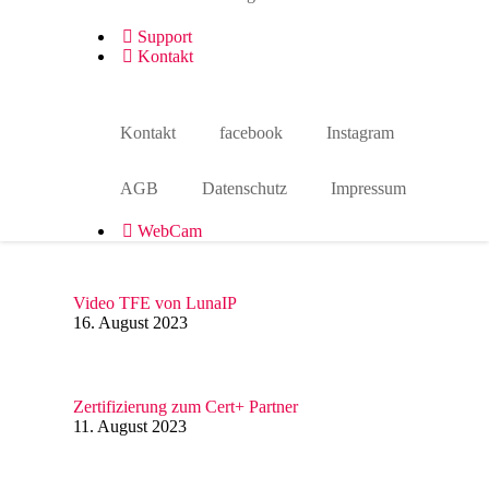
Support
Kontakt
Aktuelles
TERRA PARTNER COME TOGETHER 2023
29. November 2024
Kontakt
facebook
Instagram
AGB
Datenschutz
Impressum
Unify IceCream Tour
30. August 2023
WebCam
Video TFE von LunaIP
16. August 2023
Zertifizierung zum Cert+ Partner
11. August 2023