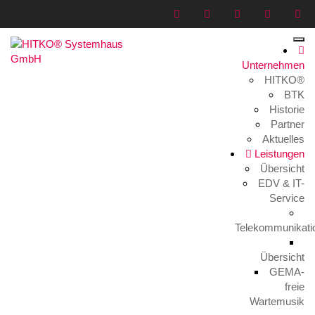
Unternehmen
HITKO®
Fliegen_160727_057
BTK
Historie
Home
>
Medien
>
Fliegen_160727_057
Partner
Aktuelles
Leistungen
Übersicht
EDV & IT-
Service
Telekommunikati
Fliegen_160727_057
28. Juli 2016
Übersicht
GEMA-
freie
Wartemusik