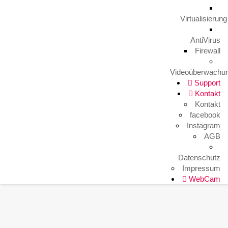
Arbeitsplatz mal anders
9. August 2023
Virtualisierung
AntiVirus
Firewall
HITKO WebCam
Videoüberwachu
Support
Kontakt
Kontakt
facebook
Instagram
AGB
Datenschutz
Impressum
WebCam