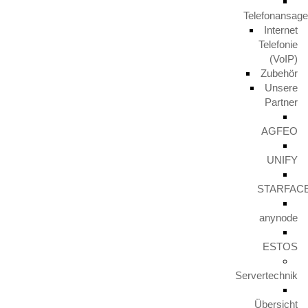
Telefonansag
Aktuelles
Internet
Telefonie
TERRA PARTNER COME TOGETHER 2023
(VoIP)
29. November 2024
Zubehör
Unsere
Partner
Unify IceCream Tour
AGFEO
30. August 2023
UNIFY
Video TFE von LunaIP
STARFAC
16. August 2023
anynode
Zertifizierung zum Cert+ Partner
ESTOS
11. August 2023
Servertechnik
Übersicht