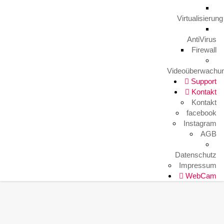
Arbeitsplatz mal anders
9. August 2023
Virtualisierung
AntiVirus
Firewall
HITKO WebCam
Videoüberwachu
Support
Kontakt
Kontakt
facebook
Instagram
AGB
Datenschutz
Impressum
WebCam