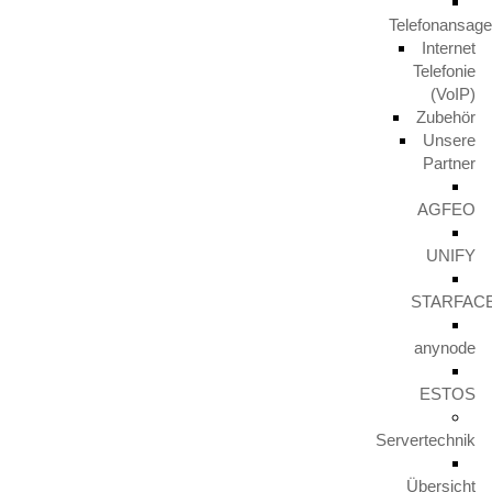
Telefonansag
Aktuelles
Internet
Telefonie
TERRA PARTNER COME TOGETHER 2023
(VoIP)
29. November 2024
Zubehör
Unsere
Partner
Unify IceCream Tour
AGFEO
30. August 2023
UNIFY
Video TFE von LunaIP
STARFAC
16. August 2023
anynode
Zertifizierung zum Cert+ Partner
ESTOS
11. August 2023
Servertechnik
Übersicht