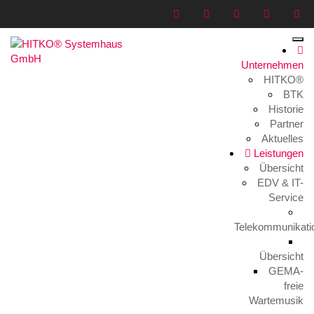
Unternehmen
HITKO®
01
BTK
Historie
Home
>
Medien
>
01
Partner
Aktuelles
Leistungen
Übersicht
EDV & IT-
Service
Telekommunikati
01
10. Oktober 2015
Übersicht
GEMA-
freie
Wartemusik