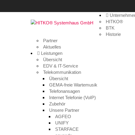
Unternehme
30
HITKO®
BTK
Historie
Home
>
Medien
>
30
Partner
Aktuelles
Leistungen
Übersicht
EDV & IT-Service
Telekommunikation
Übersicht
GEMA-freie Wartemusik
Telefonansagen
Internet Telefonie (VoIP)
Zubehör
Unsere Partner
30
AGFEO
UNIFY
12. September 2015
STARFACE