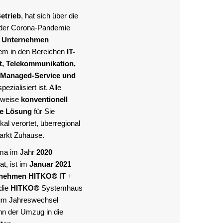
etrieb
, hat sich über die
 der Corona-Pandemie
s Unternehmen
llem in den Bereichen
IT-
it, Telekommunikation,
Managed-Service und
pezialisiert ist. Alle
lweise
konventionell
te Lösung
für Sie
al verortet, überregional
Markt Zuhause.
rma im Jahr
2020
at, ist im
Januar 2021
rnehmen
HITKO®
IT +
die
HITKO®
Systemhaus
um Jahreswechsel
nn der Umzug in die