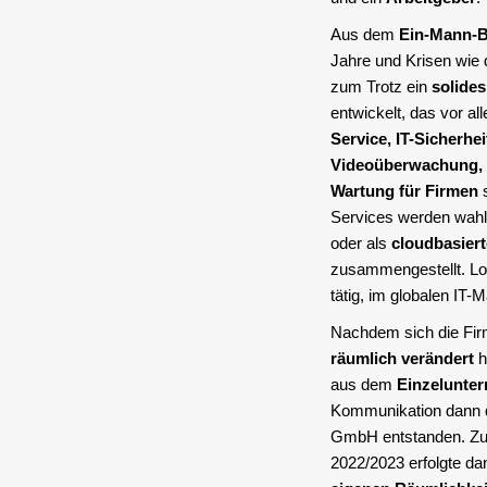
Aus dem
Ein-Mann-B
Jahre und Krisen wie
zum Trotz ein
solide
entwickelt, das vor a
Service, IT-Sicherhe
Videoüberwachung, 
Wartung für Firmen
s
Services werden wah
oder als
cloudbasier
zusammengestellt. Lok
tätig, im globalen IT-
Nachdem sich die Fi
räumlich verändert
h
aus dem
Einzelunte
Kommunikation dann 
GmbH entstanden. Z
2022/2023 erfolgte da