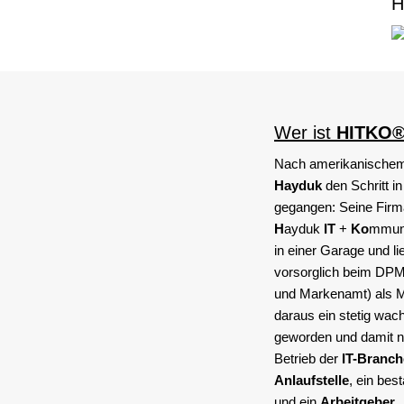
H
Wer ist
HITKO
Nach amerikanischem 
Hayduk
den Schritt in
gegangen: Seine Fir
H
ayduk
IT
+
Ko
mmuni
in einer Garage und 
vorsorglich beim DPM
und Markenamt) als Ma
daraus ein stetig wa
geworden und damit ni
Betrieb der
IT-Branch
Anlaufstelle
, ein bes
und ein
Arbeitgeber
.