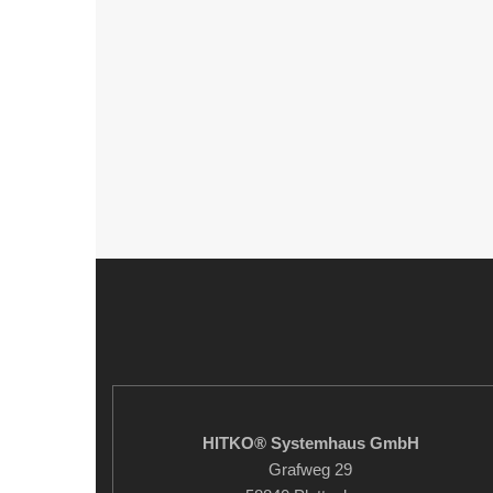
HITKO® Systemhaus GmbH
Grafweg 29