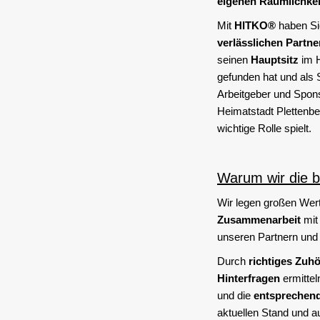
eigenen Räumlichke
Mit
HITKO®
haben Sie
verlässlichen Partne
seinen
Hauptsitz
im 
gefunden hat und als 
Arbeitgeber und Spons
Heimatstadt Plettenbe
wichtige Rolle spielt.
Warum wir die b
Wir legen großen Wert
Zusammenarbeit
mit
unseren Partnern und 
Durch
richtiges Zuh
Hinterfragen
ermittel
und die
entsprechen
aktuellen Stand und au