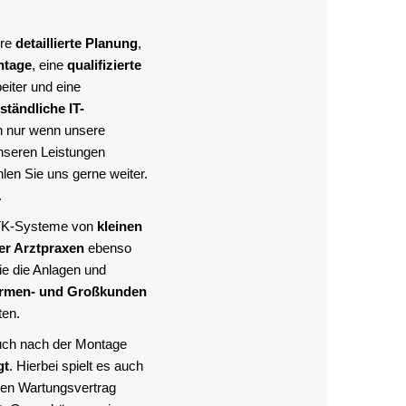
hre
detaillierte Planung
,
ntage
, eine
qualifizierte
eiter und eine
ständliche IT-
n nur wenn unsere
nseren Leistungen
len Sie uns gerne weiter.
.
 TK-Systeme von
kleinen
er Arztpraxen
ebenso
ie die Anlagen und
irmen- und Großkunden
ten.
uch nach der Montage
gt
. Hierbei spielt es auch
inen Wartungsvertrag