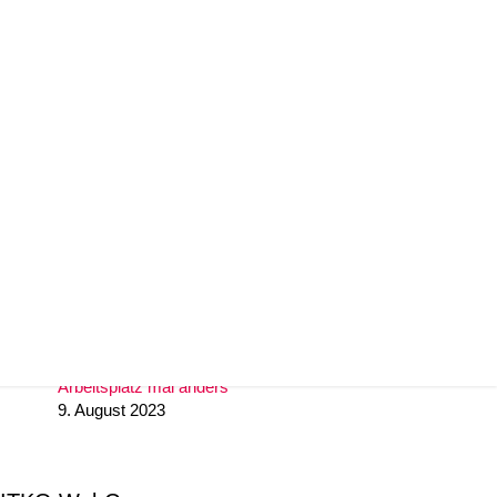
29. November 2024
Unify IceCream Tour
30. August 2023
Video TFE von LunaIP
16. August 2023
Zertifizierung zum Cert+ Partner
11. August 2023
Arbeitsplatz mal anders
9. August 2023