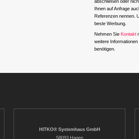
abschließen oder nich
Ihnen auf Anfrage auc
Referenzen nennen. U
beste Werbung.
Nehmen Sie
Kontakt
m
weitere Informatione
benötigen.
HITKO® Systemhaus GmbH
58093 Hagen