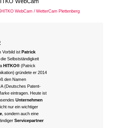
ITKO WebCam
®
Vorbild ist
Patrick
 die Selbstständigkeit
ma
HITKO®
(Patrick
kation) gründete er 2014
ließ den Namen
A (Deutsches Patent-
rke eintragen. Heute ist
chsendes
Unternehmen
cht nur ein wichtiger
e
, sondern auch eine
tändiger
Servicepartner