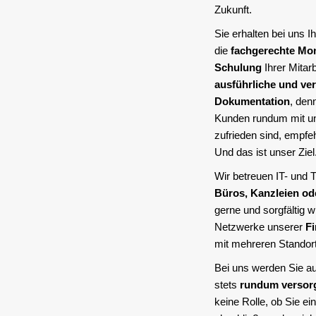
Zukunft.
Sie erhalten bei uns I
die
fachgerechte Mo
Schulung
Ihrer Mitarb
ausführliche und ver
Dokumentation
, den
Kunden rundum mit u
zufrieden sind, empfeh
Und das ist unser Ziel
Wir betreuen IT- und
Büros, Kanzleien od
gerne und sorgfältig w
Netzwerke unserer
F
mit mehreren Standor
Bei uns werden Sie a
stets
rundum versor
keine Rolle, ob Sie e