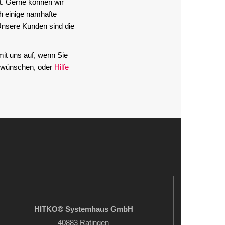
t. Gerne können wir
h einige namhafte
nsere Kunden sind die
it uns auf, wenn Sie
n wünschen, oder
Hilfe
HITKO® Systemhaus GmbH
40883 Ratingen