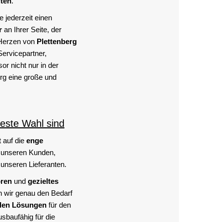
iten
.
 jederzeit einen
r
an Ihrer Seite, der
Herzen von
Plettenberg
Servicepartner,
or nicht nur in der
rg eine große und
este Wahl sind
 auf die
enge
 unseren Kunden,
unseren Lieferanten.
ören
und
gezieltes
n wir genau den Bedarf
den Lösungen
für den
sbaufähig für die