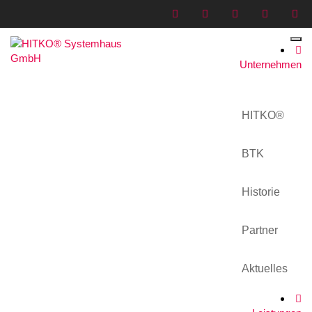
Unternehmen
63
Home
>
Medien
>
63
HITKO®
BTK
Historie
63
Partner
12. September 2015
Aktuelles