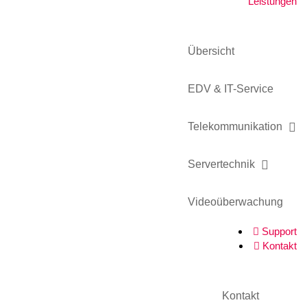
Leistungen
Aktuelles
Übersicht
TERRA PARTNER COME TOGETHER 2023
29. November 2024
EDV & IT-Service
Unify IceCream Tour
Telekommunikation
30. August 2023
Servertechnik
Video TFE von LunaIP
16. August 2023
Videoüberwachung
Support
Zertifizierung zum Cert+ Partner
Kontakt
11. August 2023
Kontakt