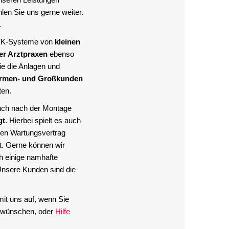
len Sie uns gerne weiter.
.
 TK-Systeme von
kleinen
er Arztpraxen
ebenso
ie die Anlagen und
irmen- und Großkunden
ten.
uch nach der Montage
gt
. Hierbei spielt es auch
inen Wartungsvertrag
t. Gerne können wir
h einige namhafte
nsere Kunden sind die
it uns auf, wenn Sie
n wünschen, oder
Hilfe