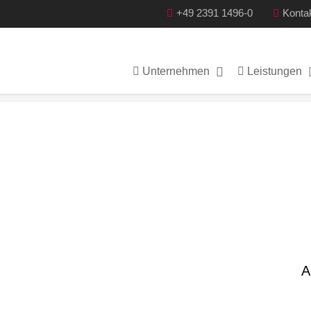
+49 2391 1496-0
Konta
iger
Unternehmen
Leistungen
A