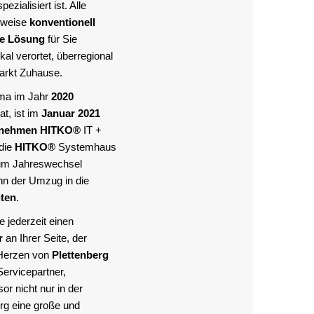
pezialisiert ist. Alle
lweise
konventionell
te Lösung
für Sie
al verortet, überregional
Markt Zuhause.
rma im Jahr
2020
at, ist im
Januar 2021
rnehmen
HITKO®
IT +
die
HITKO®
Systemhaus
um Jahreswechsel
nn der Umzug in die
iten
.
 jederzeit einen
r
an Ihrer Seite, der
Herzen von
Plettenberg
Servicepartner,
or nicht nur in der
rg eine große und