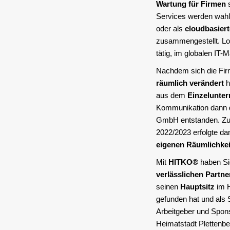
Wartung für Firmen
s
Services werden wah
oder als
cloudbasier
zusammengestellt. Lok
tätig, im globalen IT-
Nachdem sich die Fi
räumlich verändert
h
aus dem
Einzelunte
Kommunikation dann 
GmbH entstanden. Z
2022/2023 erfolgte da
eigenen Räumlichke
Mit
HITKO®
haben Sie
verlässlichen Partne
seinen
Hauptsitz
im 
gefunden hat und als 
Arbeitgeber und Spons
Heimatstadt Plettenbe