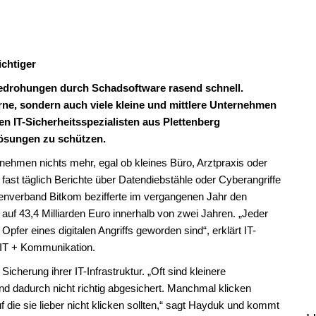
ichtiger
 Bedrohungen durch Schadsoftware rasend schnell.
rne, sondern auch viele kleine und mittlere Unternehmen
en IT-Sicherheitsspezialisten aus Plettenberg
ösungen zu schützen.
nehmen nichts mehr, egal ob kleines Büro, Arztpraxis oder
fast täglich Berichte über Datendiebstähle oder Cyberangriffe
nverband Bitkom bezifferte im vergangenen Jahr den
uf 43,4 Milliarden Euro innerhalb von zwei Jahren. „Jeder
fer eines digitalen Angriffs geworden sind“, erklärt IT-
 IT + Kommunikation.
cherung ihrer IT-Infrastruktur. „Oft sind kleinere
nd dadurch nicht richtig abgesichert. Manchmal klicken
f die sie lieber nicht klicken sollten,“ sagt Hayduk und kommt