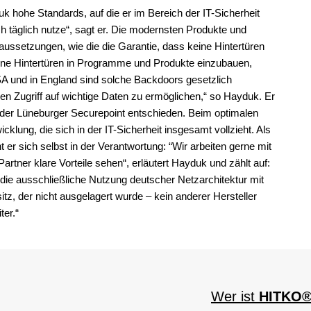
uk hohe Standards, auf die er im Bereich der IT-Sicherheit
ch täglich nutze“, sagt er. Die modernsten Produkte und
aussetzungen, wie die die Garantie, dass keine Hintertüren
eine Hintertüren in Programme und Produkte einzubauen,
USA und in England sind solche Backdoors gesetzlich
den Zugriff auf wichtige Daten zu ermöglichen,“ so Hayduk. Er
 der Lüneburger Securepoint entschieden. Beim optimalen
lung, die sich in der IT-Sicherheit insgesamt vollzieht. Als
t er sich selbst in der Verantwortung: “Wir arbeiten gerne mit
rtner klare Vorteile sehen“, erläutert Hayduk und zählt auf:
 die ausschließliche Nutzung deutscher Netzarchitektur mit
z, der nicht ausgelagert wurde – kein anderer Hersteller
ter.“
Wer ist
HITKO