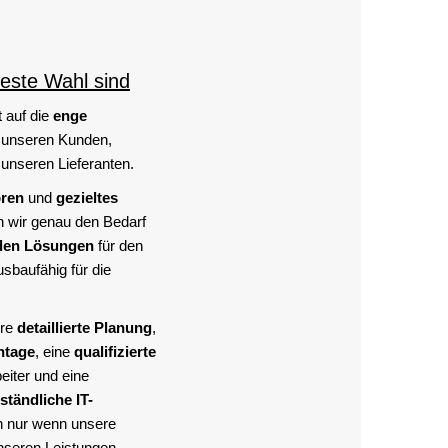
este Wahl sind
 auf die
enge
 unseren Kunden,
unseren Lieferanten.
ören
und
gezieltes
n wir genau den Bedarf
den Lösungen
für den
sbaufähig für die
hre
detaillierte Planung
,
ntage
, eine
qualifizierte
eiter und eine
ständliche IT-
n nur wenn unsere
nseren Leistungen