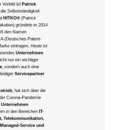
Vorbild ist
Patrick
 die Selbstständigkeit
ma
HITKO®
(Patrick
kation) gründete er 2014
ließ den Namen
A (Deutsches Patent-
rke eintragen. Heute ist
chsendes
Unternehmen
cht nur ein wichtiger
e
, sondern auch eine
tändiger
Servicepartner
etrieb
, hat sich über die
 der Corona-Pandemie
s Unternehmen
llem in den Bereichen
IT-
it, Telekommunikation,
Managed-Service und