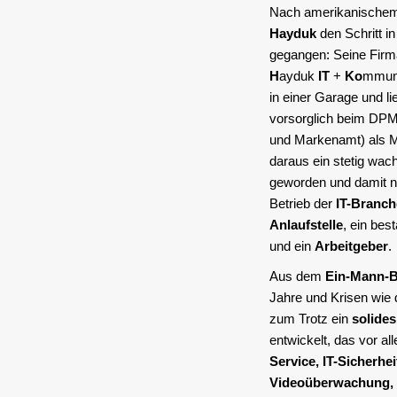
Nach amerikanischem 
Hayduk
den Schritt in
gegangen: Seine Fir
H
ayduk
IT
+
Ko
mmuni
in einer Garage und 
vorsorglich beim DPM
und Markenamt) als Ma
daraus ein stetig wa
geworden und damit ni
Betrieb der
IT-Branch
Anlaufstelle
, ein bes
und ein
Arbeitgeber
.
Aus dem
Ein-Mann-B
Jahre und Krisen wie
zum Trotz ein
solide
entwickelt, das vor a
Service, IT-Sicherhe
Videoüberwachung, 