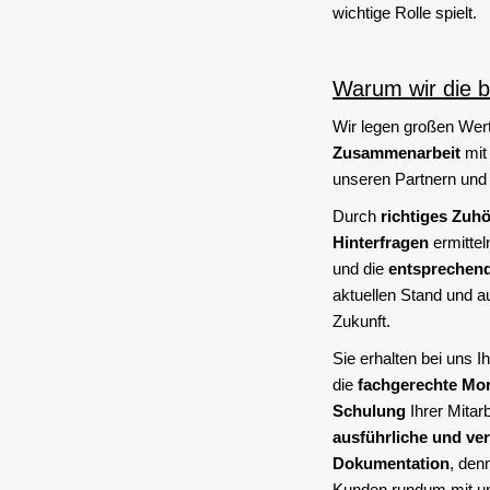
wichtige Rolle spielt.
Warum wir die b
Wir legen großen Wert
Zusammenarbeit
mit
unseren Partnern und 
Durch
richtiges Zuh
Hinterfragen
ermittel
und die
entsprechen
aktuellen Stand und au
Zukunft.
Sie erhalten bei uns I
die
fachgerechte Mo
Schulung
Ihrer Mitarb
ausführliche und ver
Dokumentation
, den
Kunden rundum mit u