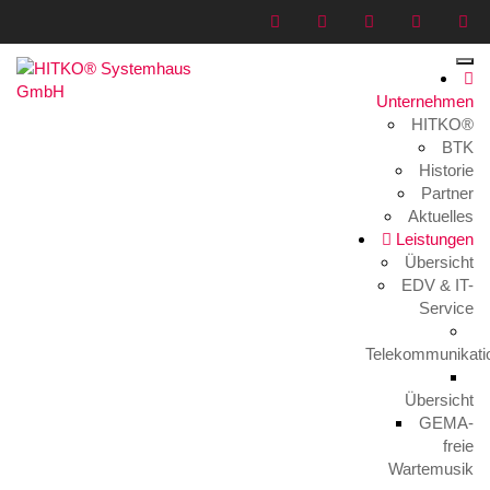
Unternehmen
HITKO®
unify
BTK
Historie
Home
>
Leistungen
>
Telekommunikation
>
unify
Partner
Aktuelles
Leistungen
Übersicht
EDV & IT-
Service
Telekommunikati
Übersicht
GEMA-
freie
Wartemusik