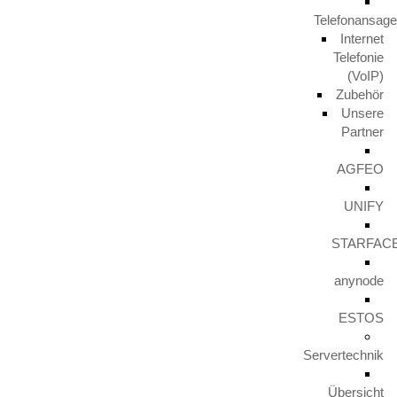
Telefonansag
Internet
Telefonie
(VoIP)
Zubehör
Unsere
Partner
AGFEO
UNIFY
STARFAC
anynode
ESTOS
Servertechnik
Wer ist
HITKO®
Übersicht