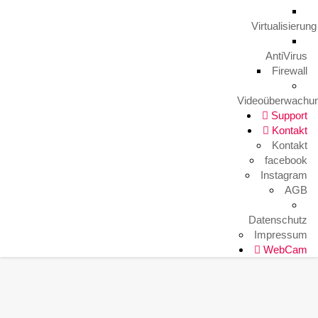
Arbeitsplatz mal anders
9. August 2023
Virtualisierung
AntiVirus
Firewall
HITKO WebCam
Videoüberwachu
Support
Kontakt
Kontakt
facebook
Instagram
AGB
Datenschutz
Impressum
WebCam