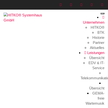
Unternehmen
HITKO®
logo-2
BTK
Historie
Home
>
Medien
>
logo-2
Partner
Aktuelles
Leistungen
Übersicht
EDV & IT-
Service
Telekommunikati
logo-2
13. Oktober 2016
Übersicht
GEMA-
freie
Wartemusik