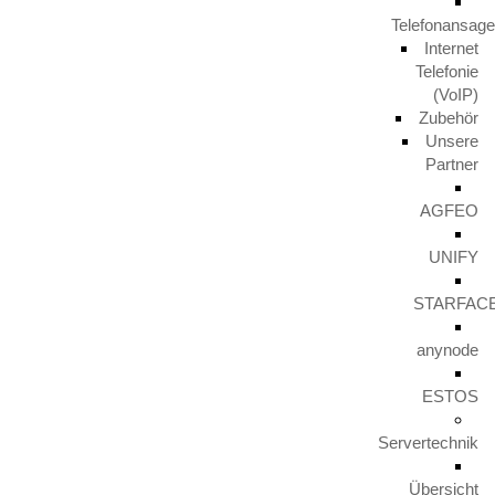
Telefonansag
Aktuelles
Internet
Telefonie
TERRA PARTNER COME TOGETHER 2023
(VoIP)
29. November 2024
Zubehör
Unsere
Partner
Unify IceCream Tour
AGFEO
30. August 2023
UNIFY
Video TFE von LunaIP
STARFAC
16. August 2023
anynode
Zertifizierung zum Cert+ Partner
ESTOS
11. August 2023
Servertechnik
Übersicht