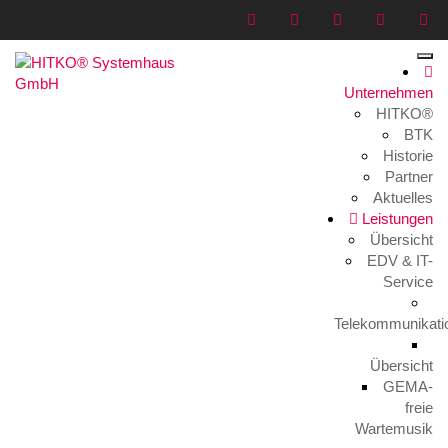
Unternehmen
HITKO®
Archiv:
Team Member
BTK
Historie
Home
>
Archiv:
Team Member
Partner
Aktuelles
Leistungen
Übersicht
EDV & IT-
Service
Telekommunikati
Seitennummerierung
1
2
Nächste
Übersicht
der
GEMA-
freie
Beiträge
Aktuelles
Wartemusik
TERRA PARTNER COME TOGETHER 2023