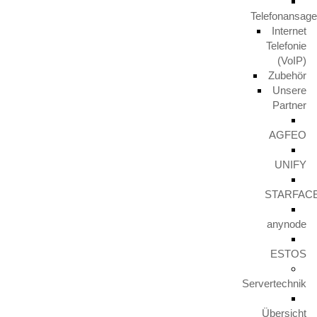
29. November 2024
Telefonansag
Internet
Telefonie
(VoIP)
Unify IceCream Tour
Zubehör
30. August 2023
Unsere
Partner
Video TFE von LunaIP
AGFEO
16. August 2023
UNIFY
STARFAC
Zertifizierung zum Cert+ Partner
11. August 2023
anynode
ESTOS
Arbeitsplatz mal anders
9. August 2023
Servertechnik
Übersicht