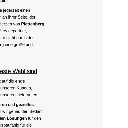
iten
.
 jederzeit einen
r
an Ihrer Seite, der
Herzen von
Plettenberg
Servicepartner,
or nicht nur in der
rg eine große und
este Wahl sind
 auf die
enge
 unseren Kunden,
unseren Lieferanten.
ören
und
gezieltes
n wir genau den Bedarf
den Lösungen
für den
sbaufähig für die