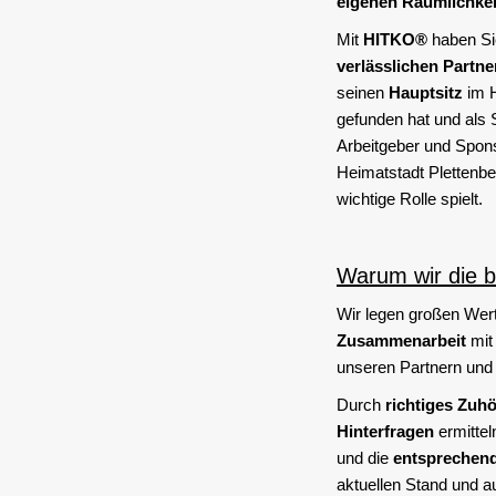
eigenen Räumlichke
Mit
HITKO®
haben Sie
verlässlichen Partne
seinen
Hauptsitz
im 
gefunden hat und als 
Arbeitgeber und Spons
Heimatstadt Plettenbe
wichtige Rolle spielt.
Warum wir die b
Wir legen großen Wert
Zusammenarbeit
mit
unseren Partnern und 
Durch
richtiges Zuh
Hinterfragen
ermittel
und die
entsprechen
aktuellen Stand und au