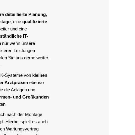
hre
detaillierte Planung
,
ntage
, eine
qualifizierte
eiter und eine
ständliche IT-
n nur wenn unsere
nseren Leistungen
len Sie uns gerne weiter.
.
 TK-Systeme von
kleinen
er Arztpraxen
ebenso
ie die Anlagen und
irmen- und Großkunden
ten.
uch nach der Montage
gt
. Hierbei spielt es auch
inen Wartungsvertrag