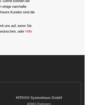
t. Gerne können wir
h einige namhafte
nsere Kunden sind die
it uns auf, wenn Sie
n wünschen, oder
Hilfe
HITKO® Systemhaus GmbH
40883 Ratingen