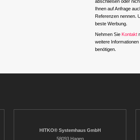
abschließen oder nich
Ihnen auf Anfrage auc
Referenzen nennen. U
beste Werbung.
Nehmen Sie
Kontakt
m
weitere Informatione
benötigen.
HITKO® Systemhaus GmbH
58093 Hagen