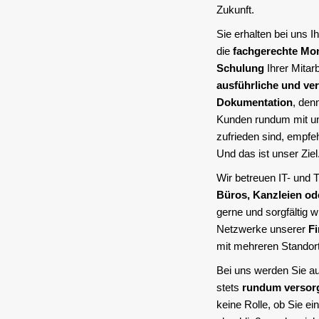
Zukunft.
Sie erhalten bei uns I
die
fachgerechte Mo
Schulung
Ihrer Mitarb
ausführliche und ver
Dokumentation
, den
Kunden rundum mit u
zufrieden sind, empfeh
Und das ist unser Ziel
Wir betreuen IT- und
Büros, Kanzleien od
gerne und sorgfältig w
Netzwerke unserer
F
mit mehreren Standor
Bei uns werden Sie a
stets
rundum versor
keine Rolle, ob Sie e