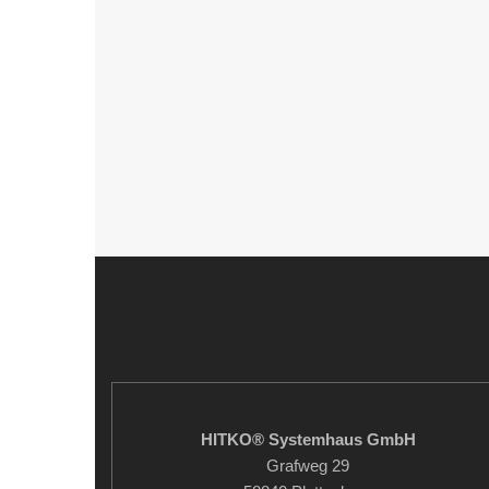
HITKO® Systemhaus GmbH
Grafweg 29