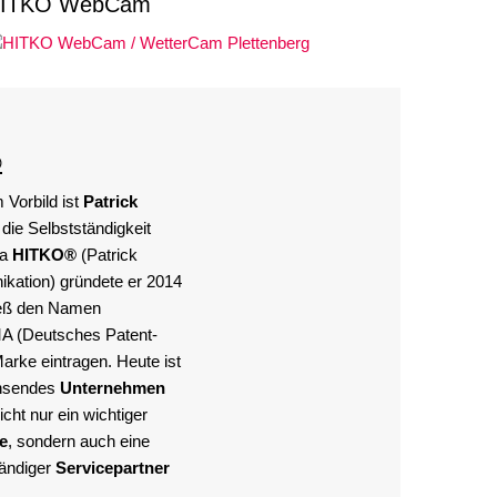
ITKO WebCam
®
Vorbild ist
Patrick
 die Selbstständigkeit
ma
HITKO®
(Patrick
kation) gründete er 2014
ließ den Namen
A (Deutsches Patent-
rke eintragen. Heute ist
chsendes
Unternehmen
cht nur ein wichtiger
e
, sondern auch eine
tändiger
Servicepartner