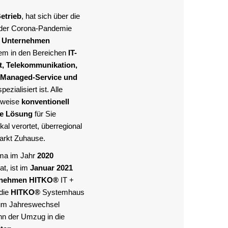
etrieb
, hat sich über die
 der Corona-Pandemie
s Unternehmen
llem in den Bereichen
IT-
it, Telekommunikation,
Managed-Service und
pezialisiert ist. Alle
lweise
konventionell
te Lösung
für Sie
al verortet, überregional
Markt Zuhause.
rma im Jahr
2020
at, ist im
Januar 2021
rnehmen
HITKO®
IT +
die
HITKO®
Systemhaus
um Jahreswechsel
nn der Umzug in die