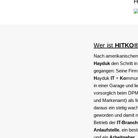
H
Wer ist
HITKO
Nach amerikanischem 
Hayduk
den Schritt in
gegangen: Seine Fir
H
ayduk
IT
+
Ko
mmuni
in einer Garage und 
vorsorglich beim DPM
und Markenamt) als Ma
daraus ein stetig wa
geworden und damit ni
Betrieb der
IT-Branch
Anlaufstelle
, ein bes
und ein
Arbeitgeber
.