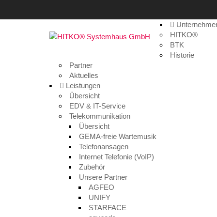
Unternehme
Machen Sie Ihr Unterneh
HITKO®
BTK
Historie
Home
>
Allgemein
>
Machen Sie Ihr Unternehmen d
Partner
Aktuelles
Leistungen
Übersicht
EDV & IT-Service
Telekommunikation
Übersicht
GEMA-freie Wartemusik
Telefonansagen
Internet Telefonie (VoIP)
Zubehör
Unsere Partner
Machen Sie Ihr Unternehmen 
AGFEO
UNIFY
9. Februar 2018
STARFACE
Allgemein