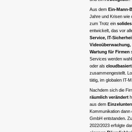
Aus dem
Ein-Mann-B
Jahre und Krisen wie
zum Trotz ein
solide
entwickelt, das vor a
Service, IT-Sicherhe
Videoüberwachung, 
Wartung für Firmen
s
Services werden wah
oder als
cloudbasier
zusammengestellt. Lok
tätig, im globalen IT-
Nachdem sich die Fi
räumlich verändert
h
aus dem
Einzelunte
Kommunikation dann 
GmbH entstanden. Z
2022/2023 erfolgte da