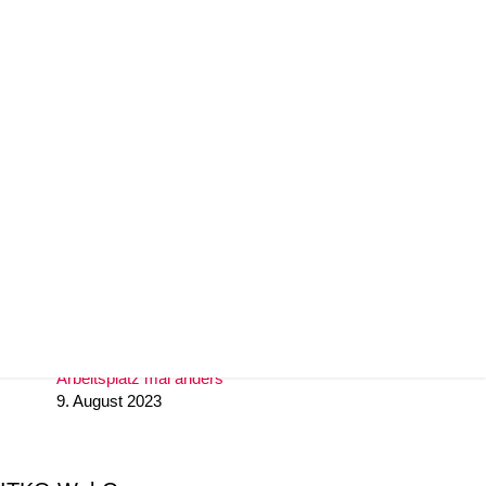
29. November 2024
Unify IceCream Tour
30. August 2023
Video TFE von LunaIP
16. August 2023
Zertifizierung zum Cert+ Partner
11. August 2023
Arbeitsplatz mal anders
9. August 2023