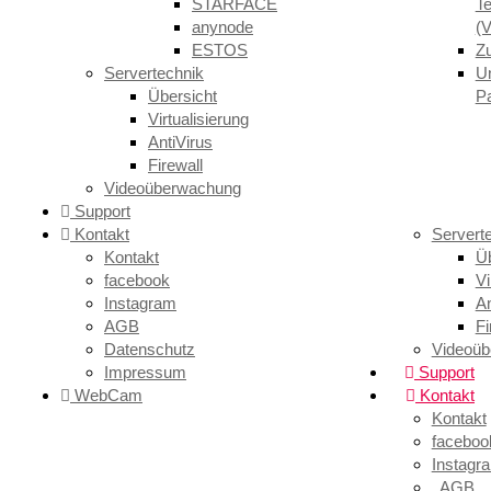
STARFACE
Te
anynode
(V
ESTOS
Z
Servertechnik
U
Übersicht
Pa
Virtualisierung
AntiVirus
Firewall
Videoüberwachung
Support
Kontakt
Servert
Kontakt
Üb
facebook
Vi
Instagram
An
AGB
Fi
Datenschutz
Videoü
Impressum
Support
WebCam
Kontakt
Kontakt
faceboo
Instagr
AGB