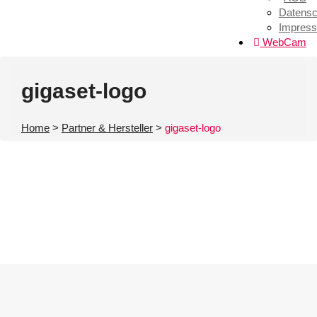
Datensc
Impres
WebCam
gigaset-logo
Home
>
Partner & Hersteller
>
gigaset-logo