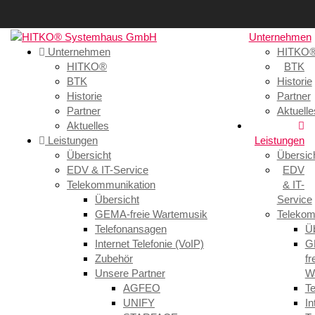
Unternehmen
Unternehmen
HITKO
HITKO®
BTK
BTK
Historie
Historie
Partner
Partner
Aktuelle
Aktuelles
Leistungen
Leistungen
Übersicht
Übersic
EDV & IT-Service
EDV
Telekommunikation
& IT-
Übersicht
Service
GEMA-freie Wartemusik
Telekom
Telefonansagen
Üb
Internet Telefonie (VoIP)
G
Zubehör
fr
Unsere Partner
W
AGFEO
T
UNIFY
In