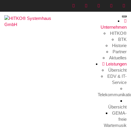
Unternehmen
HITKO®
terraPartner-870×883
BTK
Historie
Home
>
Medien
>
terraPartner-870×883
Partner
Aktuelles
Leistungen
Übersicht
EDV & IT-
Service
Telekommunikati
terraPartner-870×883
22. Mai 2018
Übersicht
GEMA-
freie
Wartemusik