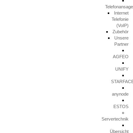
Telefonansag
Aktuelles
Internet
Telefonie
TERRA PARTNER COME TOGETHER 2023
(VoIP)
29. November 2024
Zubehör
Unsere
Partner
Unify IceCream Tour
AGFEO
30. August 2023
UNIFY
Video TFE von LunaIP
STARFAC
16. August 2023
anynode
Zertifizierung zum Cert+ Partner
ESTOS
11. August 2023
Servertechnik
Übersicht