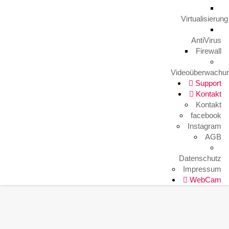
Arbeitsplatz mal anders
9. August 2023
Virtualisierung
AntiVirus
Firewall
HITKO WebCam
Videoüberwachu
Support
Kontakt
Kontakt
facebook
Instagram
AGB
Datenschutz
Impressum
WebCam