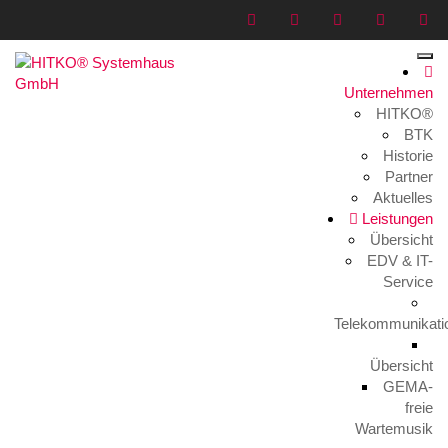
Unternehmen
HITKO®
Portfolio Title 2
BTK
Historie
Home
>
Portfolio
>
Portfolio Title 2
Partner
Aktuelles
Leistungen
Übersicht
EDV & IT-
Service
Telekommunikati
Übersicht
GEMA-
Categories
freie
Wartemusik