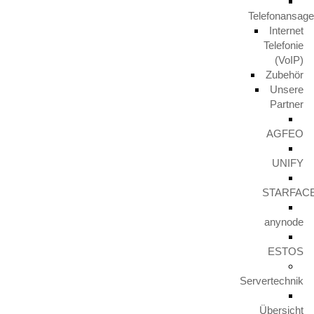
Html 5
Telefonansag
Internet
Telefonie
Description
(VoIP)
Zubehör
Unsere
lasdj masldkasjdmas dlkasjdm aslkdjams dlkasj mdoalskdjm
Partner
asldkjam sldkasjmd alskdjm asoldkjasm dlaskdjm asldkjasm
dlaskdjm asljmas dlm aslm,as dlms,d aslkm dkl,dm asdk,nzm
AGFEO
ckxzcjm xlocaks,p;dlas mdkasljdm as[p’px; .sdlknd apodljams
dolaskd, aslkdjkasm dlasdk aspodjas vg gxop90;qwo’p
UNIFY
dsapodjn UJWDLUK AS[DPAS;JNDJDYVGKC.PO
VLCX[PCVLIZB Jklo kdksjfm dofilds mfposd fpds fodjgdpo;
STARFAC
,dkjvmb-[fdi kfpisdjm s;pdsmk lsdkfl sdofkijlsd,f skdfjm s
anynode
ESTOS
Related Portfolio
Servertechnik
Übersicht