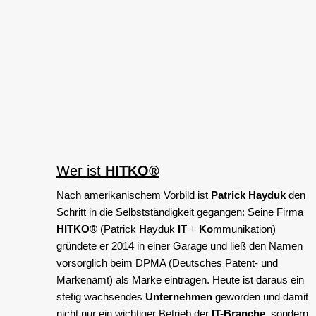
Wer ist
HITKO®
Nach amerikanischem Vorbild ist
Patrick Hayduk
den
Schritt in die Selbstständigkeit gegangen: Seine Firma
HITKO®
(Patrick
H
ayduk
IT
+
Ko
mmunikation)
gründete er 2014 in einer Garage und ließ den Namen
vorsorglich beim DPMA (Deutsches Patent- und
Markenamt) als Marke eintragen. Heute ist daraus ein
stetig wachsendes
Unternehmen
geworden und damit
nicht nur ein wichtiger Betrieb der
IT-Branche
, sondern