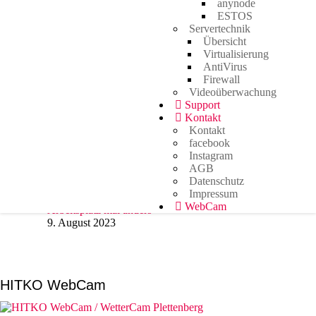
anynode
Unify IceCream Tour
ESTOS
30. August 2023
Servertechnik
Übersicht
Virtualisierung
AntiVirus
Video TFE von LunaIP
Firewall
16. August 2023
Videoüberwachung
Support
Kontakt
Kontakt
Zertifizierung zum Cert+ Partner
facebook
11. August 2023
Instagram
AGB
Datenschutz
Impressum
WebCam
Arbeitsplatz mal anders
9. August 2023
HITKO WebCam