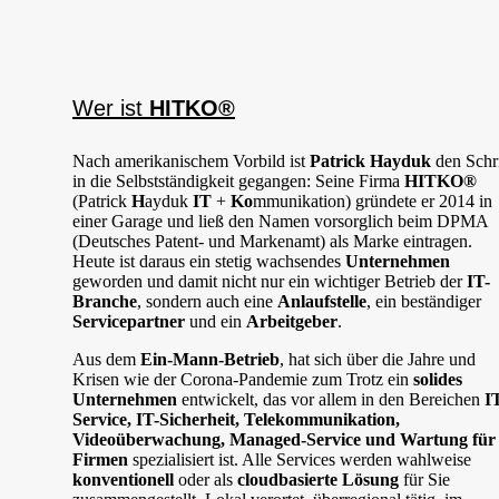
Wer ist
HITKO®
Nach amerikanischem Vorbild ist
Patrick Hayduk
den Schri
in die Selbstständigkeit gegangen: Seine Firma
HITKO®
(Patrick
H
ayduk
IT
+
Ko
mmunikation) gründete er 2014 in
einer Garage und ließ den Namen vorsorglich beim DPMA
(Deutsches Patent- und Markenamt) als Marke eintragen.
Heute ist daraus ein stetig wachsendes
Unternehmen
geworden und damit nicht nur ein wichtiger Betrieb der
IT-
Branche
, sondern auch eine
Anlaufstelle
, ein beständiger
Servicepartner
und ein
Arbeitgeber
.
Aus dem
Ein-Mann-Betrieb
, hat sich über die Jahre und
Krisen wie der Corona-Pandemie zum Trotz ein
solides
Unternehmen
entwickelt, das vor allem in den Bereichen
I
Service, IT-Sicherheit, Telekommunikation,
Videoüberwachung, Managed-Service und Wartung für
Firmen
spezialisiert ist. Alle Services werden wahlweise
konventionell
oder als
cloudbasierte Lösung
für Sie