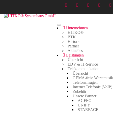
Unternehmen
Portfolio Category:
masonary 2
HITKO®
BTK
Home
>
Portfolio
>
masonary 2
Historie
Partner
Aktuelles
Leistungen
Übersicht
EDV & IT-Service
Telekommunikation
Übersicht
GEMA-freie Wartemusik
Telefonansagen
Aktuelles
Internet Telefonie (VoIP)
Zubehör
TERRA PARTNER COME TOGETHER 2023
Unsere Partner
29. November 2024
AGFEO
UNIFY
STARFACE