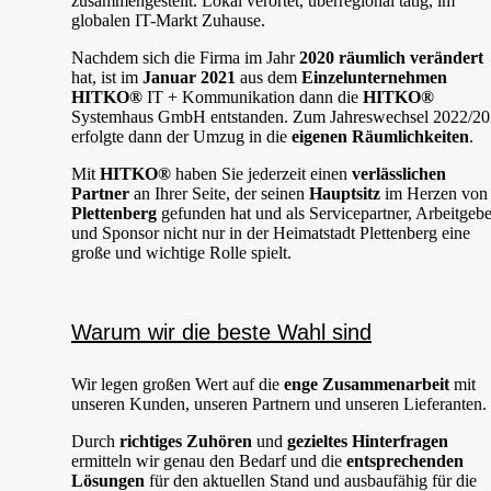
zusammengestellt. Lokal verortet, überregional tätig, im
globalen IT-Markt Zuhause.
Nachdem sich die Firma im Jahr
2020 räumlich verändert
hat, ist im
Januar 2021
aus dem
Einzelunternehmen
HITKO®
IT + Kommunikation dann die
HITKO®
Systemhaus GmbH entstanden. Zum Jahreswechsel 2022/2
erfolgte dann der Umzug in die
eigenen Räumlichkeiten
.
Mit
HITKO®
haben Sie jederzeit einen
verlässlichen
Partner
an Ihrer Seite, der seinen
Hauptsitz
im Herzen von
Plettenberg
gefunden hat und als Servicepartner, Arbeitgebe
und Sponsor nicht nur in der Heimatstadt Plettenberg eine
große und wichtige Rolle spielt.
Warum wir die beste Wahl sind
Wir legen großen Wert auf die
enge Zusammenarbeit
mit
unseren Kunden, unseren Partnern und unseren Lieferanten.
Durch
richtiges Zuhören
und
gezieltes Hinterfragen
ermitteln wir genau den Bedarf und die
entsprechenden
Lösungen
für den aktuellen Stand und ausbaufähig für die