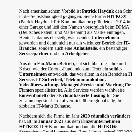
Nach amerikanischem Vorbild ist
Patrick Hayduk
den Schri
in die Selbstständigkeit gegangen: Seine Firma
HITKO®
(Patrick
H
ayduk
IT
+
Ko
mmunikation) gründete er 2014 in
einer Garage und ließ den Namen vorsorglich beim DPMA
(Deutsches Patent- und Markenamt) als Marke eintragen.
Heute ist daraus ein stetig wachsendes
Unternehmen
geworden und damit nicht nur ein wichtiger Betrieb der
IT-
Branche
, sondern auch eine
Anlaufstelle
, ein beständiger
Servicepartner
und ein
Arbeitgeber
.
Aus dem
Ein-Mann-Betrieb
, hat sich über die Jahre und
Krisen wie der Corona-Pandemie zum Trotz ein
solides
Unternehmen
entwickelt, das vor allem in den Bereichen
I
Service, IT-Sicherheit, Telekommunikation,
Videoüberwachung, Managed-Service und Wartung für
Firmen
spezialisiert ist. Alle Services werden wahlweise
konventionell
oder als
cloudbasierte Lösung
für Sie
zusammengestellt. Lokal verortet, überregional tätig, im
globalen IT-Markt Zuhause.
Nachdem sich die Firma im Jahr
2020 räumlich verändert
hat, ist im
Januar 2021
aus dem
Einzelunternehmen
HITKO®
IT + Kommunikation dann die
HITKO®
Systemhaus GmbH entstanden. Zum Jahreswechsel 2022/2