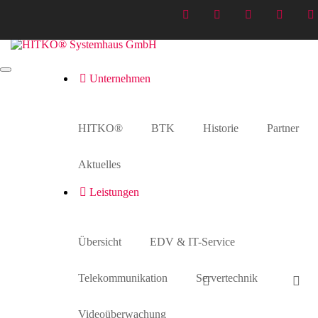
Unternehmen
AdobeStock_134981929_Preview
Home
>
Sicherheitstechnik
>
AdobeStock_134981929_Preview
HITKO®
BTK
Historie
Partner
Aktuelles
Leistungen
Übersicht
EDV & IT-Service
Telekommunikation
Servertechnik
Videoüberwachung