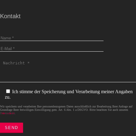
Kontakt
Ich stimme der Speicherung und Verarbeitung meiner Angaben
zu.
Wir speichern und verarbeiten Ihre personenbezogenen Daten ausschließlich zur Bearbeitung Ihrer Anfrage auf
Grundlage Ihrer freiwilligen Einwilligung gem. Art. 6 Abs. 1 a DSGVO. Bitte beachten Sie auch unseren
Datenschutz
.