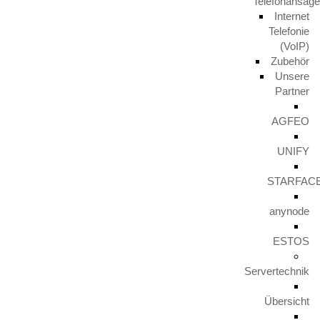
Telefonansag
@schemmel.group und schon läuft man @radio.mk in die Arme.
Internet
Wir haben uns dann auch mal direkt beworben und hatten 20
Telefonie
Minuten später schon eine eigene riesige Tüte mit leckeren
(VoIP)
Backwaren erhalten, welche wir gerade fleißig aufteilen. Wir
Zubehör
wünschen euch morgen einen schönen „Vatertag“ alias Christi
Unsere
Partner
Himmelfahrt.
AGFEO
UNIFY
Aktuelles
STARFAC
TERRA PARTNER COME TOGETHER 2023
29. November 2024
anynode
ESTOS
Unify IceCream Tour
Servertechnik
30. August 2023
Übersicht