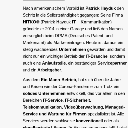
Nach amerikanischem Vorbild ist
Patrick Hayduk
den
Schritt in die Selbstständigkeit gegangen: Seine Firma
HITKO®
(Patrick
H
ayduk
IT
+
Ko
mmunikation)
gründete er 2014 in einer Garage und ließ den Namen
vorsorglich beim DPMA (Deutsches Patent- und
Markenamt) als Marke eintragen. Heute ist daraus ein
stetig wachsendes
Unternehmen
geworden und damit
nicht nur ein wichtiger Betrieb der
IT-Branche
, sondern
auch eine
Anlaufstelle
, ein beständiger
Servicepartner
und ein
Arbeitgeber
.
Aus dem
Ein-Mann-Betrieb
, hat sich über die Jahre
und Krisen wie der Corona-Pandemie zum Trotz ein
solides Unternehmen
entwickelt, das vor allem in den
Bereichen
IT-Service, IT-Sicherheit,
Telekommunikation, Videoüberwachung, Managed-
Service und Wartung für Firmen
spezialisiert ist. Alle
Services werden wahlweise
konventionell
oder als
cloudbasierte Lösung
für Sie zusammengestellt. Lokal