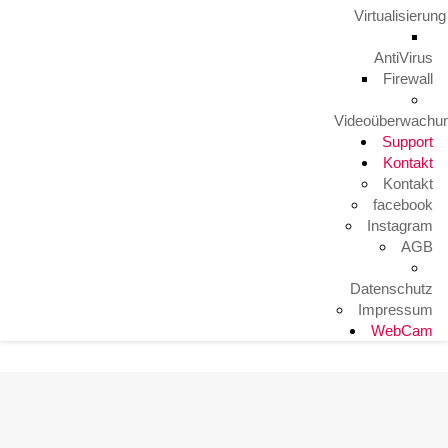
Video TFE von LunaIP
Virtualisierung
16. August 2023
AntiVirus
Firewall
Zertifizierung zum Cert+ Partner
Videoüberwachu
11. August 2023
Support
Kontakt
Kontakt
Arbeitsplatz mal anders
facebook
9. August 2023
Instagram
AGB
Datenschutz
HITKO WebCam
Impressum
WebCam