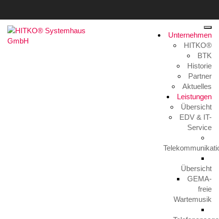
Unternehmen
HITKO®
BTK
Schlagwort:
Videoüberwachung
Historie
Partner
Home
>
Videoüberwachung
Aktuelles
Leistungen
Übersicht
EDV & IT-
Service
Telekommunikati
Übersicht
GEMA-
RADIO MK Frühstücksradio
freie
17. Mai 2023
Wartemusik
Da macht man einen kurzen Kundenbesuch bei