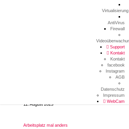
Aktuelles
Virtualisierung
TERRA PARTNER COME TOGETHER 2023
AntiVirus
29. November 2024
Firewall
Videoüberwachu
Unify IceCream Tour
Support
30. August 2023
Kontakt
Kontakt
facebook
Instagram
Video TFE von LunaIP
AGB
16. August 2023
Datenschutz
Impressum
Zertifizierung zum Cert+ Partner
WebCam
11. August 2023
Arbeitsplatz mal anders