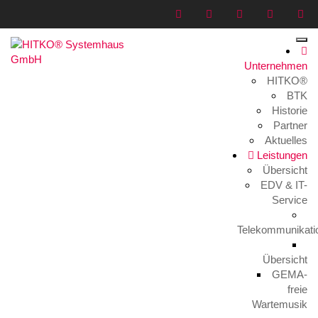
Unternehmen
HITKO®
TK-Anlagen & VoIP
BTK
Historie
Home
>
Allgemein
>
TK-Anlagen & VoIP
Partner
Aktuelles
Leistungen
Übersicht
EDV & IT-
Service
Telekommunikati
TK-Anlagen & VoIP
25. Januar 2018
Übersicht
Allgemein
GEMA-
freie
Wartemusik