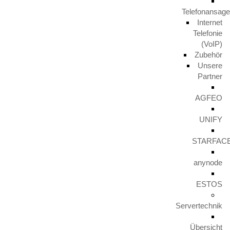
Telefonansag
„TK-Anlagen“ sind in den letzten Jahren ein großes Thema in
Internet
vielen Unternehmen geworden.
Telefonie
(VoIP)
Wir durften alleine im letzten Jahr ca. 27 neue Anlagen der
Zubehör
Hersteller Unify (ehemals Siemens) und AGFEO verbauen und
Unsere
rund 30 weitere Anlagen umrüsten/hochrüsten. Es waren
Partner
Telefonanlagen von 1 bis 100 Teilnehmern dabei. In den meisten
Fällen haben wir die Umstellung von ISDN zu VoIP gleich mit
AGFEO
erledigt.
UNIFY
Wer sich also in dem Bereich nicht gut beraten fühlt, kann sich
gerne mit uns in Verbi
ndung setzen und wir erarbeiten
STARFAC
gemeinsam eine solide Lösung.
anynode
Wir haben hier ein paar von unseren Projekten/Kunden in
Bildern zusammengefasst. Vielen Dank für diese bisher wirklich
ESTOS
tollen Aufträge.
Servertechnik
Entschuldigung, nichts gefunden.
Übersicht