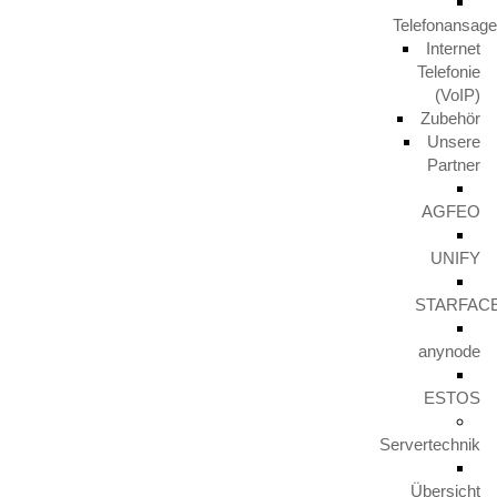
Telefonansag
Aktuelles
Internet
Telefonie
TERRA PARTNER COME TOGETHER 2023
(VoIP)
29. November 2024
Zubehör
Unsere
Partner
Unify IceCream Tour
AGFEO
30. August 2023
UNIFY
Video TFE von LunaIP
STARFAC
16. August 2023
anynode
Zertifizierung zum Cert+ Partner
ESTOS
11. August 2023
Servertechnik
Übersicht