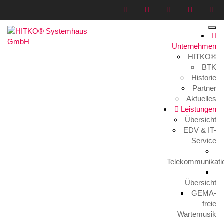
Unternehmen
HITKO®
Cert+Partner_2023_Patrick_Hayduk
BTK
Historie
Home
>
Medien
>
Cert+Partner_2023_Patrick_Hayduk
Partner
Aktuelles
Leistungen
Übersicht
EDV & IT-
Service
Telekommunikati
Cert+Partner_2023_Patrick_Hayduk
31. August 2023
Übersicht
GEMA-
freie
Wartemusik