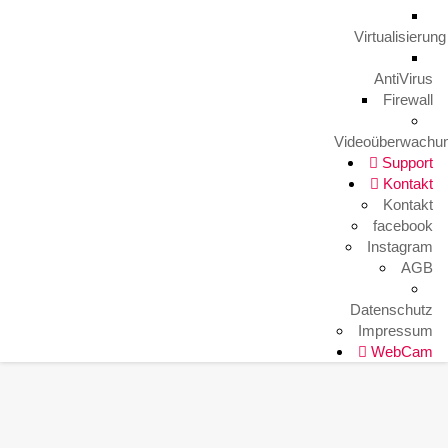
Arbeitsplatz mal anders
9. August 2023
Virtualisierung
AntiVirus
Firewall
HITKO WebCam
Videoüberwachu
Support
Kontakt
Kontakt
facebook
Instagram
AGB
Datenschutz
Impressum
WebCam