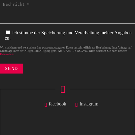
Ich stimme der Speicherung und Verarbeitung meiner Angaben
zu.
Wir speichern und verarbeiten Ihre personenbezogenen Daten ausschließlich zur Bearbeitung Ihrer Anfrage auf
Grundlage Ihrer freiwilligen Einwilligung gem. Art. 6 Abs. 1 a DSGVO. Bitte beachten Sie auch unseren
Datenschutz
.
facebook
Instagram