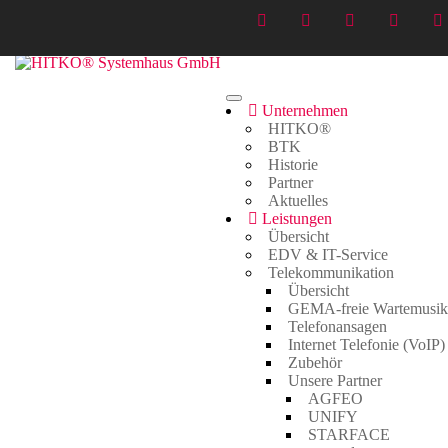
Unternehmen
WaschPark Videoüberwachung
HITKO®
BTK
Home
>
Allgemein
>
WaschPark Videoüberwachung
Historie
Partner
Aktuelles
Leistungen
Übersicht
EDV & IT-Service
Telekommunikation
Übersicht
GEMA-freie Wartemusik
WaschPark Videoüberwachung
Telefonansagen
Internet Telefonie (VoIP)
18. Mai 2017
Zubehör
Allgemein
Unsere Partner
AGFEO
UNIFY
STARFACE