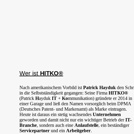
Wer ist
HITKO®
Nach amerikanischem Vorbild ist
Patrick Hayduk
den Schri
in die Selbstständigkeit gegangen: Seine Firma
HITKO®
(Patrick
H
ayduk
IT
+
Ko
mmunikation) gründete er 2014 in
einer Garage und ließ den Namen vorsorglich beim DPMA
(Deutsches Patent- und Markenamt) als Marke eintragen.
Heute ist daraus ein stetig wachsendes
Unternehmen
geworden und damit nicht nur ein wichtiger Betrieb der
IT-
Branche
, sondern auch eine
Anlaufstelle
, ein beständiger
Servicepartner
und ein
Arbeitgeber
.