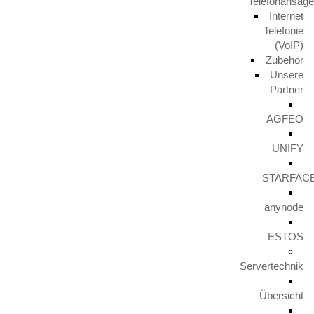
Telefonansag
Internet
Telefonie
(VoIP)
Zubehör
Unsere
Partner
AGFEO
UNIFY
STARFAC
anynode
ESTOS
Servertechnik
Übersicht
Wer ist
HITKO®