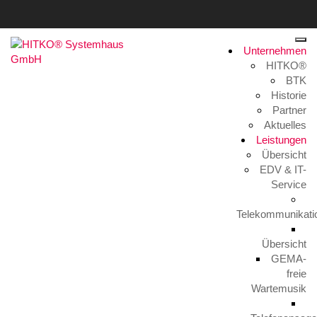
Unternehmen
HITKO®
BTK
scratch-bg
Historie
Partner
Home
>
Footer – Wer wir sind
>
scratch-bg
Aktuelles
Leistungen
Übersicht
EDV & IT-
Service
Telekommunikati
Übersicht
GEMA-
freie
Wartemusik