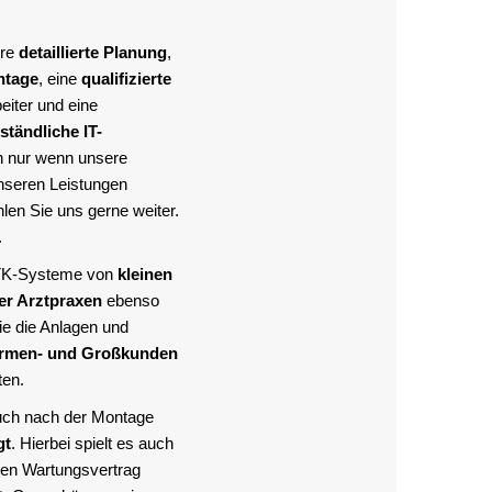
hre
detaillierte Planung
,
ntage
, eine
qualifizierte
eiter und eine
ständliche IT-
n nur wenn unsere
nseren Leistungen
len Sie uns gerne weiter.
.
 TK-Systeme von
kleinen
er Arztpraxen
ebenso
ie die Anlagen und
irmen- und Großkunden
ten.
uch nach der Montage
gt
. Hierbei spielt es auch
inen Wartungsvertrag