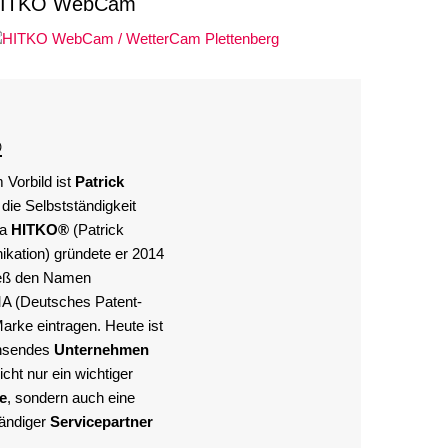
ITKO WebCam
®
Vorbild ist
Patrick
 die Selbstständigkeit
ma
HITKO®
(Patrick
kation) gründete er 2014
ließ den Namen
A (Deutsches Patent-
rke eintragen. Heute ist
chsendes
Unternehmen
cht nur ein wichtiger
e
, sondern auch eine
tändiger
Servicepartner