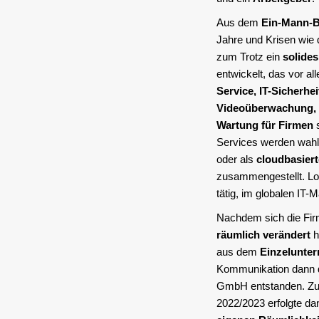
Aus dem
Ein-Mann-B
Jahre und Krisen wie
zum Trotz ein
solide
entwickelt, das vor a
Service, IT-Sicherhe
Videoüberwachung, 
Wartung für Firmen
s
Services werden wah
oder als
cloudbasier
zusammengestellt. Lok
tätig, im globalen IT-
Nachdem sich die Fi
räumlich verändert
h
aus dem
Einzelunte
Kommunikation dann 
GmbH entstanden. Z
2022/2023 erfolgte da