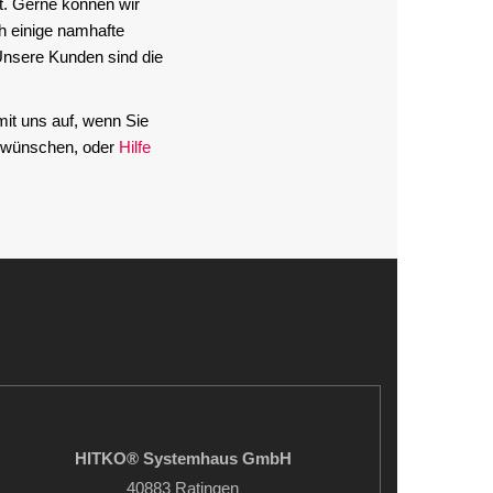
t. Gerne können wir
h einige namhafte
nsere Kunden sind die
it uns auf, wenn Sie
n wünschen, oder
Hilfe
HITKO® Systemhaus GmbH
40883 Ratingen