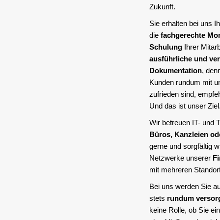
Zukunft.
Sie erhalten bei uns I
die
fachgerechte Mo
Schulung
Ihrer Mitarb
ausführliche und ver
Dokumentation
, den
Kunden rundum mit u
zufrieden sind, empfeh
Und das ist unser Ziel
Wir betreuen IT- und
Büros, Kanzleien od
gerne und sorgfältig w
Netzwerke unserer
F
mit mehreren Standor
Bei uns werden Sie a
stets
rundum versor
keine Rolle, ob Sie e