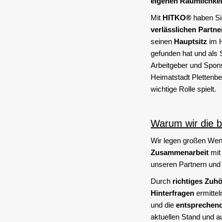
eigenen Räumlichke
Mit
HITKO®
haben Sie
verlässlichen Partne
seinen
Hauptsitz
im 
gefunden hat und als 
Arbeitgeber und Spons
Heimatstadt Plettenbe
wichtige Rolle spielt.
Warum wir die b
Wir legen großen Wert
Zusammenarbeit
mit
unseren Partnern und 
Durch
richtiges Zuh
Hinterfragen
ermittel
und die
entsprechen
aktuellen Stand und au