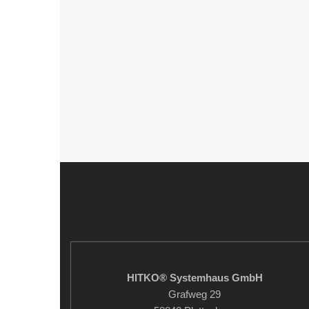
HITKO® Systemhaus GmbH
Grafweg 29