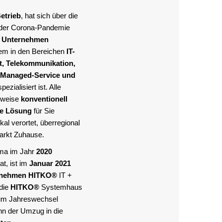
etrieb
, hat sich über die
 der Corona-Pandemie
s Unternehmen
llem in den Bereichen
IT-
it, Telekommunikation,
Managed-Service und
pezialisiert ist. Alle
lweise
konventionell
te Lösung
für Sie
al verortet, überregional
Markt Zuhause.
rma im Jahr
2020
at, ist im
Januar 2021
rnehmen
HITKO®
IT +
die
HITKO®
Systemhaus
um Jahreswechsel
nn der Umzug in die