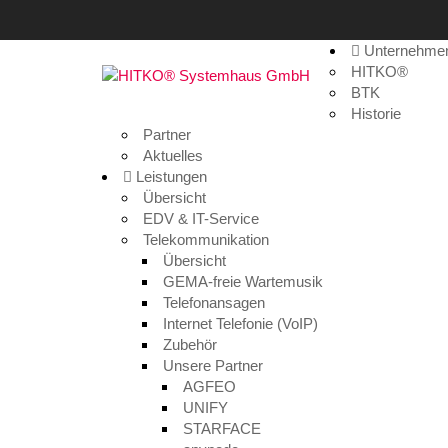
Unternehme
WLAN und DECT für die
HITKO®
BTK
Historie
Home
>
Allgemein
>
WLAN und DECT für die MME
Partner
Aktuelles
Leistungen
Übersicht
EDV & IT-Service
Telekommunikation
Übersicht
GEMA-freie Wartemusik
Telefonansagen
Internet Telefonie (VoIP)
Zubehör
Unsere Partner
WLAN und DECT für die MM
AGFEO
UNIFY
6. April 2023
STARFACE
Allgemein