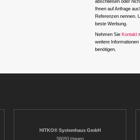
abschließen oder nich
Ihnen auf Anfrage auc
Referenzen nennen. U
beste Werbung.
Nehmen Sie
Kontakt
m
weitere Informatione
benötigen.
HITKO® Systemhaus GmbH
58093 Hagen