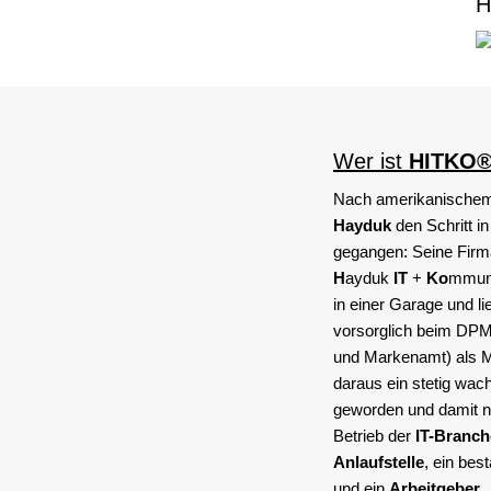
H
Wer ist
HITKO
Nach amerikanischem 
Hayduk
den Schritt in
gegangen: Seine Fir
H
ayduk
IT
+
Ko
mmuni
in einer Garage und 
vorsorglich beim DPM
und Markenamt) als Ma
daraus ein stetig wa
geworden und damit ni
Betrieb der
IT-Branch
Anlaufstelle
, ein bes
und ein
Arbeitgeber
.