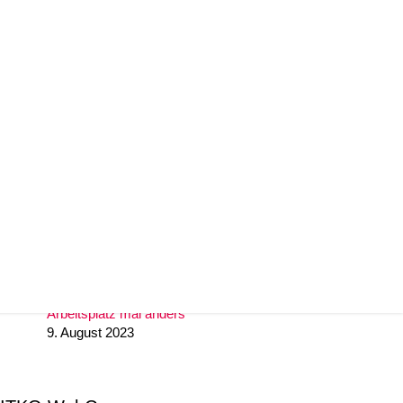
29. November 2024
Unify IceCream Tour
30. August 2023
Video TFE von LunaIP
16. August 2023
Zertifizierung zum Cert+ Partner
11. August 2023
Arbeitsplatz mal anders
9. August 2023