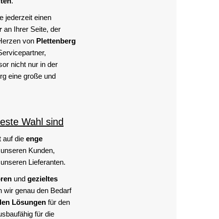
iten
.
 jederzeit einen
r
an Ihrer Seite, der
Herzen von
Plettenberg
Servicepartner,
or nicht nur in der
rg eine große und
este Wahl sind
 auf die
enge
 unseren Kunden,
unseren Lieferanten.
ören
und
gezieltes
n wir genau den Bedarf
den Lösungen
für den
sbaufähig für die