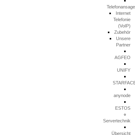
verstärken und suchen Unterstützung durch einen
Telefonansag
Fachinformatiker für Systemintegration (m/w/d) in Vollzeit. Bei
Internet
uns heißt das: nach einer gründlichen Einarbeitung wird Ihnen
Telefonie
ein eigenverantwortlicher Aufgabenbereich übertragen, Sie
(VoIP)
erhalten angemessene Vergütung, einen Firmenwagen, welchen
Zubehör
Unsere
Sie optional auch für Privatfahrten nutzen können (1%-
Partner
Regelung) und einen sicheren Arbeitsplatz. Ihre Aufgaben bei
uns: Sicherstellung
AGFEO
UNIFY
STARFAC
anynode
Geschäftsübernahme der Firma BTK
29. März 2021
ESTOS
Nun ist es offiziell, zum 01.04.2021 übernehmen wir die
Servertechnik
Geschäfte der Firma BTK Blaut TeleKommunikationssysteme
aus Hagen. Wir freuen uns auf die vielen neuen
Übersicht