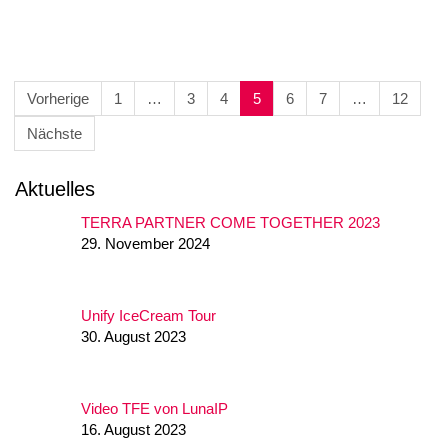
Seitennummerierung
Vorherige
1
…
3
4
5
6
7
…
12
der
Nächste
Beiträge
Aktuelles
TERRA PARTNER COME TOGETHER 2023
29. November 2024
Unify IceCream Tour
30. August 2023
Video TFE von LunaIP
16. August 2023