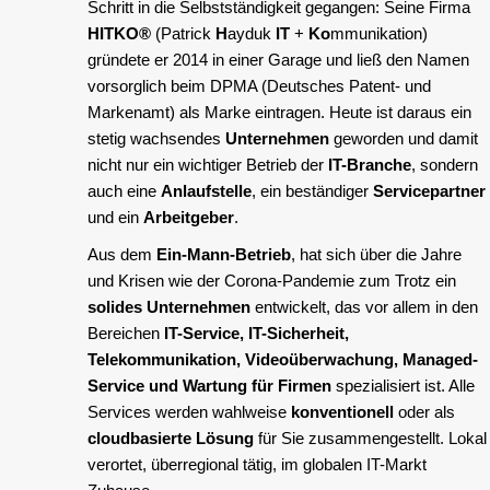
Schritt in die Selbstständigkeit gegangen: Seine Firma
HITKO®
(Patrick
H
ayduk
IT
+
Ko
mmunikation)
gründete er 2014 in einer Garage und ließ den Namen
vorsorglich beim DPMA (Deutsches Patent- und
Markenamt) als Marke eintragen. Heute ist daraus ein
stetig wachsendes
Unternehmen
geworden und damit
nicht nur ein wichtiger Betrieb der
IT-Branche
, sondern
auch eine
Anlaufstelle
, ein beständiger
Servicepartner
und ein
Arbeitgeber
.
Aus dem
Ein-Mann-Betrieb
, hat sich über die Jahre
und Krisen wie der Corona-Pandemie zum Trotz ein
solides Unternehmen
entwickelt, das vor allem in den
Bereichen
IT-Service, IT-Sicherheit,
Telekommunikation, Videoüberwachung, Managed-
Service und Wartung für Firmen
spezialisiert ist. Alle
Services werden wahlweise
konventionell
oder als
cloudbasierte Lösung
für Sie zusammengestellt. Lokal
verortet, überregional tätig, im globalen IT-Markt