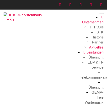
Unternehmen
HITKO®
Blog
BTK
Historie
Home
>
Blog
Partner
Aktuelles
Leistungen
Übersicht
EDV & IT-
Service
Telekommunikati
Übersicht
Wir suchen: Fachinformatiker (m/w/d)
GEMA-
13. April 2021
freie
Wartemusik
Starkes Team sucht Unterstützung! Wir möchten unser Team