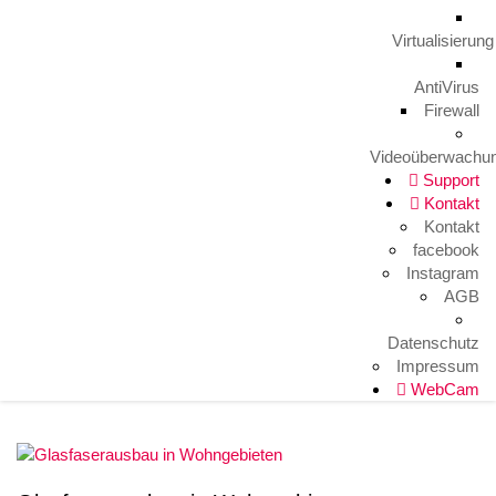
Herausforderungen! mehr lesen…
Virtualisierung
AntiVirus
Firewall
Videoüberwachu
Terra Value Partner
Support
24. März 2021
Kontakt
Kontakt
Wir legen großen Wert auf eine starke Zusammenarbeit mit
facebook
unseren Partnern. Inzwischen sind wir Value Partner der
Instagram
Wortmann AG und damit wird diese Partnerschaft nochmal
AGB
besonders hervorgehoben. Vielen Dank und wir freuen uns auf
viele weitere gemeinsame Projekte!
Datenschutz
Impressum
WebCam